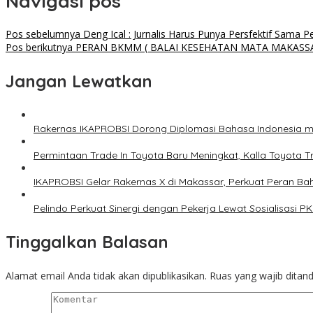
Navigasi pos
Pos sebelumnya
Deng Ical : Jurnalis Harus Punya Persfektif Sama P
Pos berikutnya
PERAN BKMM ( BALAI KESEHATAN MATA MAKAS
Jangan Lewatkan
Rakernas IKAPROBSI Dorong Diplomasi Bahasa Indonesia me
Permintaan Trade In Toyota Baru Meningkat, Kalla Toyota T
IKAPROBSI Gelar Rakernas X di Makassar, Perkuat Peran Bah
Pelindo Perkuat Sinergi dengan Pekerja Lewat Sosialisasi 
Tinggalkan Balasan
Alamat email Anda tidak akan dipublikasikan.
Ruas yang wajib ditan