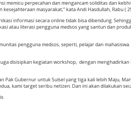
ensi memicu perpecahan dan mengancam soliditas dan kebhi
sejahteraan masyarakat,” kata Andi Hasdullah, Rabu ( 25
unikasi informasi secara online tidak bisa dibendung. Sehin
kasi atau literasi pengguna medsos yang santun dan produk
munitas pengguna medsos, seperti, pelajar dan mahasiswa
 juga disisipkan kegiatan workshop, dengan menghadirka
n Pak Gubernur untuk Sulsel yang tiga kali lebih Maju, Ma
, kami target seribu netizen. Dan ini akan dilakukan secar
is