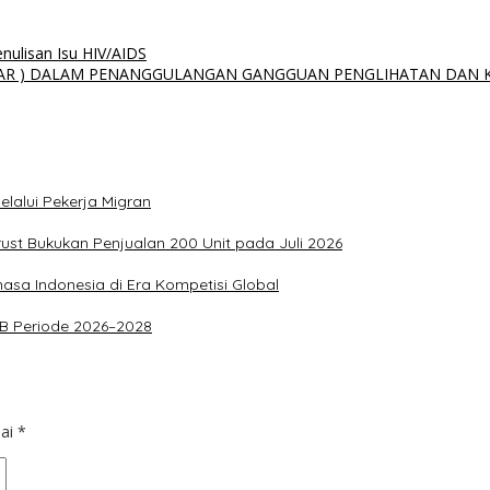
enulisan Isu HIV/AIDS
SAR ) DALAM PENANGGULANGAN GANGGUAN PENGLIHATAN DAN 
lalui Pekerja Migran
rust Bukukan Penjualan 200 Unit pada Juli 2026
asa Indonesia di Era Kompetisi Global
PKB Periode 2026–2028
dai
*