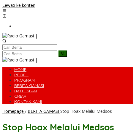
Lewati ke konten
HOME
PROFIL
PROGRAM
BERITA GAMASI
RATE IKLAN
CREW
KONTAK KAMI
Homepage
/
BERITA GAMASI
Stop Hoax Melalui Medsos
Stop Hoax Melalui Medsos