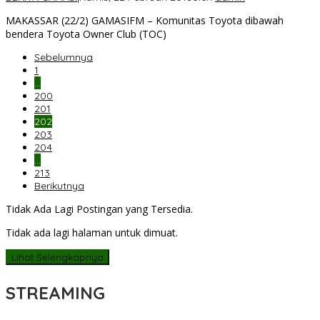
MAKASSAR (22/2) GAMASIFM – Komunitas Toyota dibawah
bendera Toyota Owner Club (TOC)
Sebelumnya
1
…
200
201
202
203
204
…
213
Berikutnya
Tidak Ada Lagi Postingan yang Tersedia.
Tidak ada lagi halaman untuk dimuat.
Lihat Selengkapnya
STREAMING