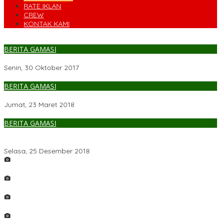
RATE IKLAN
CREW
KONTAK KAMI
BERITA GAMASI
Soman Salah Satu Alternatif Herbal Terbaik
Senin, 30 Oktober 2017
BERITA GAMASI
Aduan Gangguan Layanan PDAM Makassar Bisa Tonji Online
Jumat, 23 Maret 2018
BERITA GAMASI
Toko Glodok Hadir Di Makassar untuk Produk Elektronik
Berkualitas Harga Jakarta
Selasa, 25 Desember 2018
LAUGI
DAMAI
Pacarita