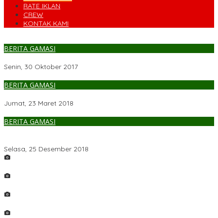
RATE IKLAN
CREW
KONTAK KAMI
BERITA GAMASI
Soman Salah Satu Alternatif Herbal Terbaik
Senin, 30 Oktober 2017
BERITA GAMASI
Aduan Gangguan Layanan PDAM Makassar Bisa Tonji Online
Jumat, 23 Maret 2018
BERITA GAMASI
Toko Glodok Hadir Di Makassar untuk Produk Elektronik
Berkualitas Harga Jakarta
Selasa, 25 Desember 2018
LAUGI
DAMAI
Pacarita