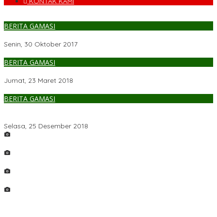
KONTAK KAMI
BERITA GAMASI
Soman Salah Satu Alternatif Herbal Terbaik
Senin, 30 Oktober 2017
BERITA GAMASI
Aduan Gangguan Layanan PDAM Makassar Bisa Tonji Online
Jumat, 23 Maret 2018
BERITA GAMASI
Toko Glodok Hadir Di Makassar untuk Produk Elektronik
Berkualitas Harga Jakarta
Selasa, 25 Desember 2018
LAUGI
DAMAI
Pacarita
Tambara